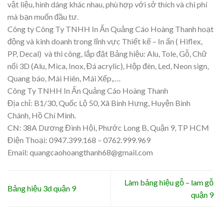
vật liệu, hình dáng khác nhau, phù hợp với sở thích và chi phí
mà bạn muốn đầu tư.
Công ty Công Ty TNHH In Ấn Quảng Cáo Hoàng Thanh hoạt
động và kinh doanh trong lĩnh vực Thiết kế – In ấn ( Hiflex,
PP, Decal) và thi công, lắp đặt Bảng hiệu: Alu, Tole, Gỗ, Chữ
nổi 3D (Alu, Mica, Inox, Đá acrylic), Hộp đèn, Led, Neon sign,
Quang báo, Mái Hiên, Mái Xếp,….
Công Ty TNHH In Ấn Quảng Cáo Hoàng Thanh
Địa chỉ: B1/30, Quốc Lộ 50, Xã Bình Hưng, Huyện Bình
Chánh, Hồ Chí Minh.
CN: 38A Dương Đình Hội, Phước Long B, Quận 9, TP HCM
Điện Thoại: 0947.399.168 – 0762.999.969
Email: quangcaohoangthanh68@gmail.com
Làm bảng hiệu gỗ – lam gỗ
Bảng hiệu 3d quận 9
quận 9