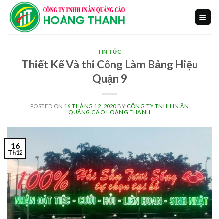
Skip
to
content
TIN TỨC
Thiết Kế Và thi Công Làm Bảng Hiệu
Quận 9
POSTED ON
16 THÁNG 12, 2020
BY
CÔNG TY TNHH IN ẤN
QUẢNG CÁO HOÀNG THANH
16
Th12