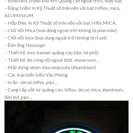
– Billboard, (Pano khổ lớn Quảng cáo ngoài trời), thay bạt,
– Bảng Hiệu: In Kỹ Thuật số trên nền vải bạt Hiflex, mica,
ALUMINIUM
– Hộp Đèn: In Kỹ Thuật số trên nền vải bạt Hifle,MICA,
– Chữ nổi Mica (loại dùng ngoài trời không bị phai màu)
– Chữ nổi Inox (loại dùng ngoài trời không bị rỉ sét)
– Đèn ống Neonsign
– Thiết kế, treo banner quảng cáo (dọc hè phố)
– Thiết kế, thi công nội ngoại thất, showroom …
– Mặt dựng nhôm Alucomposite (Aluminium)
– Các loại biển biểu Văn Phòng
– In ấn : decal, hiflex, pipi…
– Cung cấp vật tư quảng cáo: hiflex, decal, mica, aluminium,
đèn led, pipi…