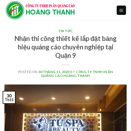
Skip
to
content
TIN TỨC
Nhận thi công thiết kế lắp đặt bảng
hiệu quảng cáo chuyên nghiệp tại
Quận 9
POSTED ON
30 THÁNG 11, 2020
BY
CÔNG TY TNHH IN ẤN
QUẢNG CÁO HOÀNG THANH
30
Th11