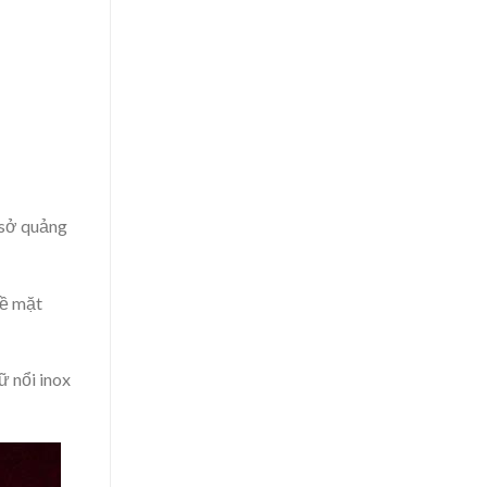
 sở quảng
bề mặt
ữ nổi inox