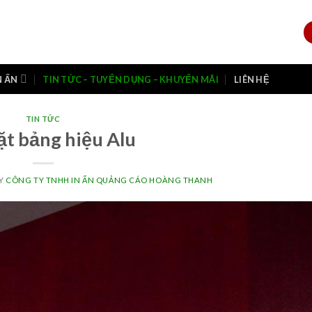
N ẤN
TIN TỨC – TUYỂN DỤNG – KHUYẾN MÃI
LIÊN HỆ
TIN TỨC
ặt bảng hiệu Alu
Y
CÔNG TY TNHH IN ẤN QUẢNG CÁO HOÀNG THANH