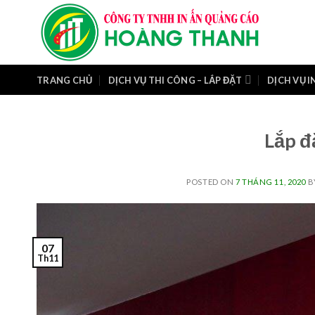
Skip
to
content
TRANG CHỦ
DỊCH VỤ THI CÔNG – LẮP ĐẶT
DỊCH VỤ I
Lắp đ
POSTED ON
7 THÁNG 11, 2020
B
07
Th11