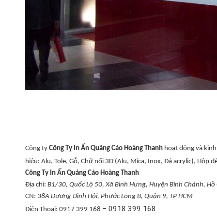
Công ty
Công Ty In
Ấn Quảng C
áo Hoàng Thanh
ho
ạt
đ
ộng v
à kinh
hiệu: Alu, Tole, Gỗ, Chữ nổi 3D (Alu, Mica, Inox,
Đá acrylic), H
ộp
đè
Công Ty In
Ấn Quảng C
áo Hoàng Thanh
Đ
ịa chỉ:
B1/30, Quốc Lộ 50, X
ã Bình Hưng, Huy
ện B
ình Chánh, H
ồ
CN:
38A Dương Đình H
ội, Ph
ư
ớc Long B, Quận 9, TP HCM
– 0918 399 168
Đi
ện Thoại: 0917 399 168