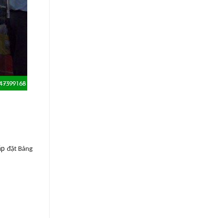
lắp
đ
ặt Bảng