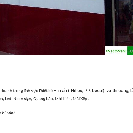
– In ấn ( Hiflex, PP, Decal) và thi công, 
 doanh trong lĩnh v
ực Thiết kế
n, Led, Neon sign, Quang báo, Mái Hiên, Mái X
ếp,….
 Ch
í Minh.