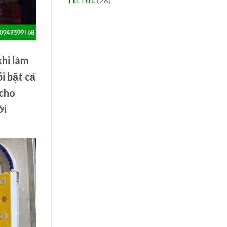
khi làm
i bật cả
 cho
ời