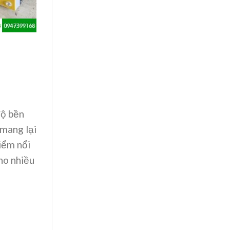
độ bền
 mang lại
iểm nổi
ho nhiều