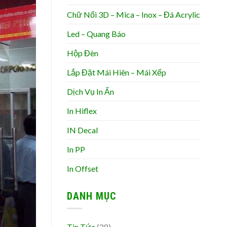
Chữ Nổi 3D – Mica – Inox – Đá Acrylic
Led – Quang Báo
Hộp Đèn
Lắp Đặt Mái Hiên – Mái Xếp
Dịch Vụ In Ấn
In Hiflex
IN Decal
In PP
In Offset
DANH MỤC
Tin Tức
(28)