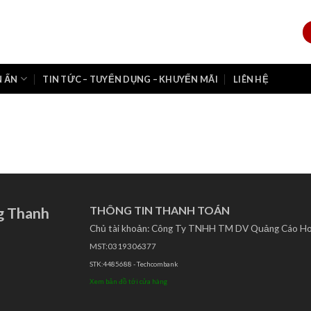
N ẤN
TIN TỨC – TUYỂN DỤNG – KHUYẾN MÃI
LIÊN HỆ
THÔNG TIN THANH TOÁN
g Thanh
Chủ tài khoản: Công Ty TNHH TM DV Quảng Cáo H
MST:0319306377
STK:4485688 - Techcombank
Xem bản đồ tới cửa hàng