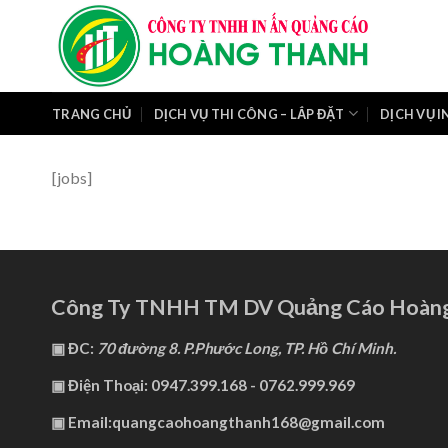
Skip
to
content
TRANG CHỦ
DỊCH VỤ THI CÔNG – LẮP ĐẶT
DỊCH VỤ I
[jobs]
Công Ty TNHH TM DV Quảng Cáo Hoàn
▣ ĐC:
70 đường 8. P.Phước Long, TP. Hồ Chí Minh.
▣ Điện Thoại: 0947.399.168 - 0762.999.969
▣ Email:quangcaohoangthanh168@gmail.com